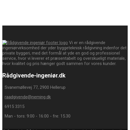
Vi er en rådgivende
ingeniørvirksomhed der yder byggeteknisk rådgivning indenfor det
private byggeri, med det formål at yde en god og professionel
service, hvor vi leverer et præsentabelt og overskueligt materiale,
hvor kvalitet og pris hænger godt sammen for vores kunder.
Rådgivende-ingeniør.dk
Svanemøllevej 77, 2900 Hellerup
raadgivende@neming.dk
6915 3315
Man - tors: 9:00 - 16:00 - fre: 15.30