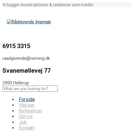
Vi bygger konstruktioner & relationer som holder
6915 3315
raadgivende@neming.dk
Svanemøllevej 77
2900 Hellerup
Forside
Ydelser
Referencer
Om os
Job
Kontakt