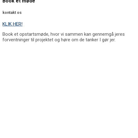
Book et møde
kontakt os
KLIK HER!
Book et opstartsmøde, hvor vi sammen kan gennemgå jeres
forventninger til projektet og høre om de tanker I gør jer.
Vi vil være den foretrukne rådgivende
ingeniør for de private bygherrer i
Storkøbenhavn, som skal bygge om og
bygge til, hvor vi er anerkendt for vores
høje service, kvalitet og præsentable
arbejde.