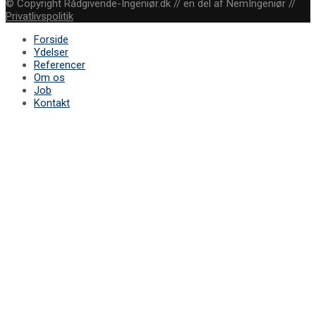
© Copyright Rådgivende-Ingeniør.dk // en del af NemIngeniør //
Privatlivspolitik
Forside
Ydelser
Referencer
Om os
Job
Kontakt