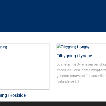
Tilbygning i Lyngby
50 meter fra Dyrehaven på lukket
findes 209 kvm. delvis nyopført
gennem renoveret 1 plans villa. 
forbindelse […]
ning i Roskilde
 ønskede at få lidt ekstra plads