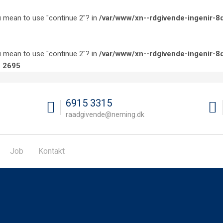
you mean to use "continue 2"? in
/var/www/xn--rdgivende-ingenir-8q
you mean to use "continue 2"? in
/var/www/xn--rdgivende-ingenir-8
e
2695
6915 3315
raadgivende@neming.dk
Job
Kontakt