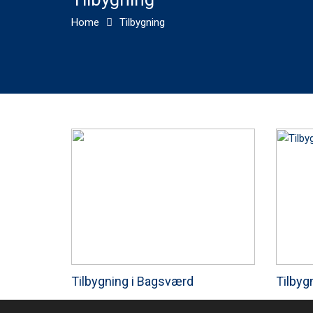
Home
Tilbygning
Tilbygning i Bagsværd
Tilbyg
Ejendommen er en eksisterende
Bygherre