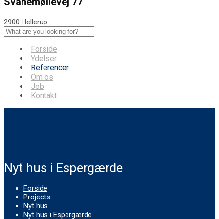
Svanemøllevej 77
2900 Hellerup
Forside
Ydelser
Referencer
Om os
Job
Kontakt
Nyt hus i Espergærde
Forside
Projects
Nyt hus
Nyt hus i Espergærde