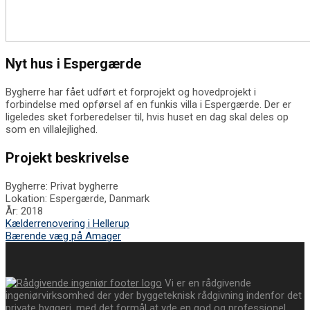
Nyt hus i Espergærde
Bygherre har fået udført et forprojekt og hovedprojekt i
forbindelse med opførsel af en funkis villa i Espergærde. Der er
ligeledes sket forberedelser til, hvis huset en dag skal deles op
som en villalejlighed.
Projekt beskrivelse
Bygherre:
Privat bygherre
Lokation:
Espergærde, Danmark
År:
2018
Kælderrenovering i Hellerup
Bærende væg på Amager
Vi er en rådgivende
ingeniørvirksomhed der yder byggeteknisk rådgivning indenfor det
private byggeri, med det formål at yde en god og professionel