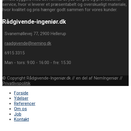
service, hvor vi leverer et præsentabelt og overskueligt materiale,
hvor kvalitet og pris hænger godt sammen for vores kunder.
Rådgivende-ingeniør.dk
Svanemøllevej 77, 2900 Hellerup
raadgivende@neming.dk
6915 3315
Man - tors: 9:00 - 16:00 - fre: 15.30
© Copyright Rådgivende-Ingeniør.dk // en del af NemIngeniør //
Privatlivspolitik
Forside
Ydelser
Referencer
Om os
Job
Kontakt